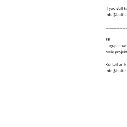
If you still
info@baltic
_______
EE
Lugupeetud k
Meie projekt
Kui teil on 
info@baltic