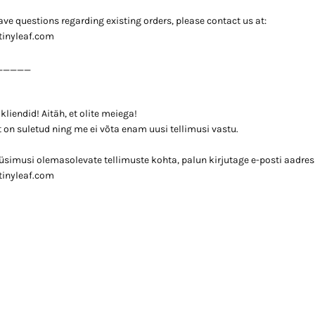
 have questions regarding existing orders, please contact us at:
tinyleaf.com
_____
liendid! Aitäh, et olite meiega!
 on suletud ning me ei võta enam uusi tellimusi vastu.
küsimusi olemasolevate tellimuste kohta, palun kirjutage e-posti aadress
tinyleaf.com