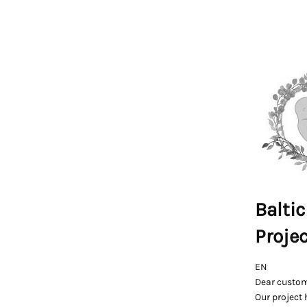
Baltic
Proje
EN
Dear custom
Our project 