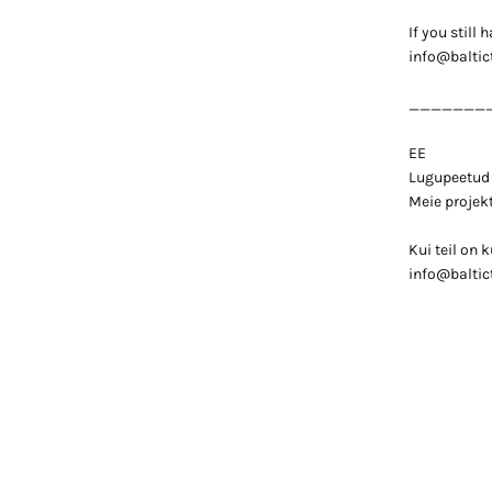
If you still
info@baltic
_______
EE
Lugupeetud k
Meie projekt
Kui teil on 
info@baltic