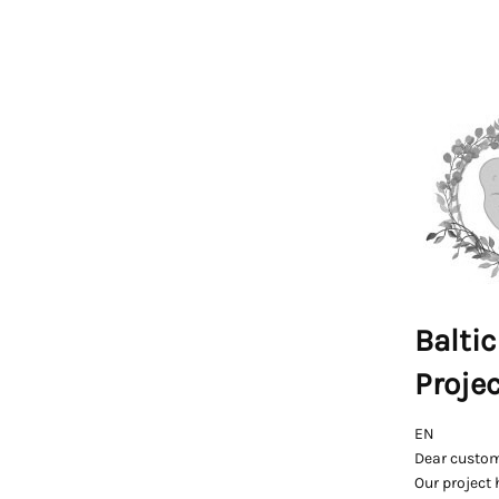
Baltic
Proje
EN
Dear custom
Our project 