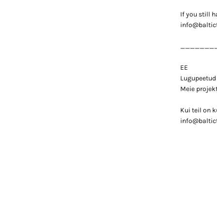
If you still
info@baltic
_______
EE
Lugupeetud k
Meie projekt
Kui teil on 
info@baltic