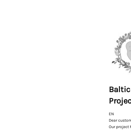
Baltic
Proje
EN
Dear custom
Our project 