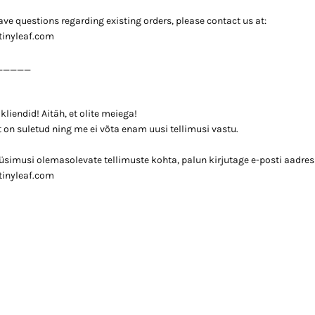
 have questions regarding existing orders, please contact us at:
tinyleaf.com
_____
liendid! Aitäh, et olite meiega!
 on suletud ning me ei võta enam uusi tellimusi vastu.
küsimusi olemasolevate tellimuste kohta, palun kirjutage e-posti aadress
tinyleaf.com