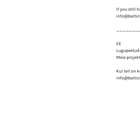
If you still
info@baltic
_______
EE
Lugupeetud k
Meie projekt
Kui teil on 
info@baltic