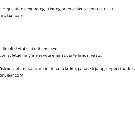
 have questions regarding existing orders, please contact us at:
tinyleaf.com
_____
liendid! Aitäh, et olite meiega!
 on suletud ning me ei võta enam uusi tellimusi vastu.
küsimusi olemasolevate tellimuste kohta, palun kirjutage e-posti aadress
tinyleaf.com