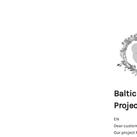
Baltic
Proje
EN
Dear custom
Our project 